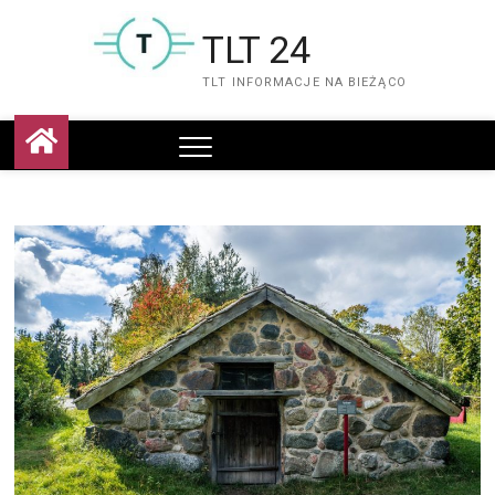
Skip
to
TLT 24
content
TLT INFORMACJE NA BIEŻĄCO