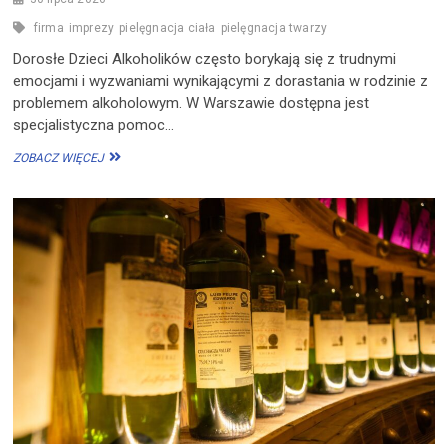
firma
imprezy
pielęgnacja ciała
pielęgnacja twarzy
Dorosłe Dzieci Alkoholików często borykają się z trudnymi
emocjami i wyzwaniami wynikającymi z dorastania w rodzinie z
problemem alkoholowym. W Warszawie dostępna jest
specjalistyczna pomoc…
DDA
ZOBACZ WIĘCEJ
–
POMOC
PSYCHOLOGICZNA
DLA
DOROSŁYCH
DZIECI
ALKOHOLIKÓW
W
WARSZAWIE