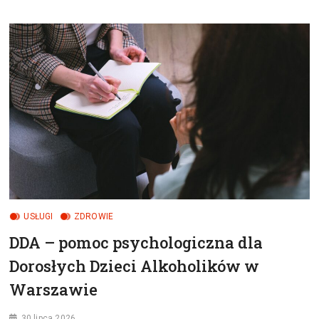
GOSPODARCZE
I
RODZINNE
W
KRAKOWIE
–
RADCA
PRAWNY
EWA
ŚWIECH
USŁUGI
ZDROWIE
DDA – pomoc psychologiczna dla
Dorosłych Dzieci Alkoholików w
Warszawie
30 lipca 2026