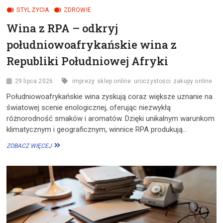
STYL ŻYCIA
ZDROWIE
Wina z RPA – odkryj
południowoafrykańskie wina z
Republiki Południowej Afryki
29 lipca 2026
imprezy
sklep online
uroczystości
zakupy online
Południowoafrykańskie wina zyskują coraz większe uznanie na
światowej scenie enologicznej, oferując niezwykłą
różnorodność smaków i aromatów. Dzięki unikalnym warunkom
klimatycznym i geograficznym, winnice RPA produkują…
WINA
ZOBACZ WIĘCEJ
Z
RPA
–
ODKRYJ
POŁUDNIOWOAFRYKAŃSKIE
WINA
Z
REPUBLIKI