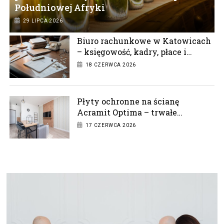
Południowej Afryki
29 LIPCA 2026
Biuro rachunkowe w Katowicach
– księgowość, kadry, płace i
doradztwo podatkowe
18 CZERWCA 2026
Płyty ochronne na ścianę
Acramit Optima – trwałe
zabezpieczenie w każdym
17 CZERWCA 2026
wnętrzu