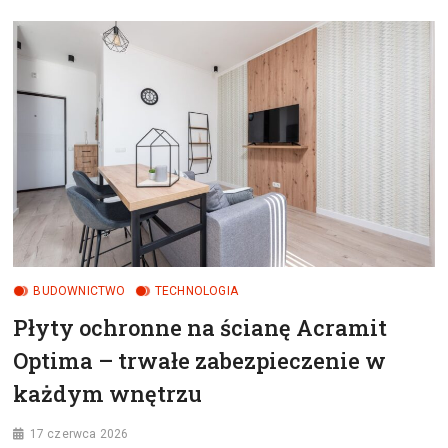
W
KATOWICACH
–
KSIĘGOWOŚĆ,
KADRY,
PŁACE
I
DORADZTWO
PODATKOWE
BUDOWNICTWO
TECHNOLOGIA
Płyty ochronne na ścianę Acramit
Optima – trwałe zabezpieczenie w
każdym wnętrzu
17 czerwca 2026