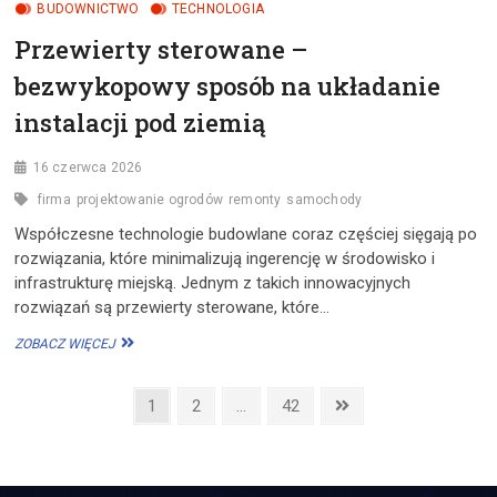
BUDOWNICTWO
TECHNOLOGIA
Przewierty sterowane –
bezwykopowy sposób na układanie
instalacji pod ziemią
16 czerwca 2026
firma
projektowanie ogrodów
remonty
samochody
Współczesne technologie budowlane coraz częściej sięgają po
rozwiązania, które minimalizują ingerencję w środowisko i
infrastrukturę miejską. Jednym z takich innowacyjnych
rozwiązań są przewierty sterowane, które…
PRZEWIERTY
ZOBACZ WIĘCEJ
STEROWANE
–
Stronicowanie
BEZWYKOPOWY
Page
Page
Page
Next
1
2
…
42
SPOSÓB
page
wpisów
NA
UKŁADANIE
INSTALACJI