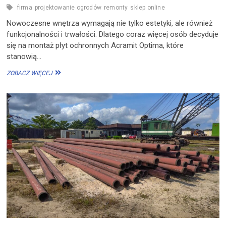
firma
projektowanie ogrodów
remonty
sklep online
Nowoczesne wnętrza wymagają nie tylko estetyki, ale również
funkcjonalności i trwałości. Dlatego coraz więcej osób decyduje
się na montaż płyt ochronnych Acramit Optima, które
stanowią…
PŁYTY
ZOBACZ WIĘCEJ
OCHRONNE
NA
ŚCIANĘ
ACRAMIT
OPTIMA
–
TRWAŁE
ZABEZPIECZENIE
W
KAŻDYM
WNĘTRZU