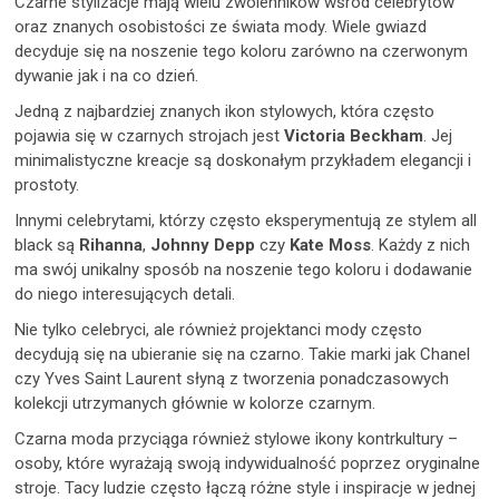
Czarne stylizacje mają wielu zwolenników wśród celebrytów
oraz znanych osobistości ze świata mody. Wiele gwiazd
decyduje się na noszenie tego koloru zarówno na czerwonym
dywanie jak i na co dzień.
Jedną z najbardziej znanych ikon stylowych, która często
pojawia się w czarnych strojach jest
Victoria Beckham
. Jej
minimalistyczne kreacje są doskonałym przykładem elegancji i
prostoty.
Innymi celebrytami, którzy często eksperymentują ze stylem all
black są
Rihanna
,
Johnny Depp
czy
Kate Moss
. Każdy z nich
ma swój unikalny sposób na noszenie tego koloru i dodawanie
do niego interesujących detali.
Nie tylko celebryci, ale również projektanci mody często
decydują się na ubieranie się na czarno. Takie marki jak Chanel
czy Yves Saint Laurent słyną z tworzenia ponadczasowych
kolekcji utrzymanych głównie w kolorze czarnym.
Czarna moda przyciąga również stylowe ikony kontrkultury –
osoby, które wyrażają swoją indywidualność poprzez oryginalne
stroje. Tacy ludzie często łączą różne style i inspiracje w jednej