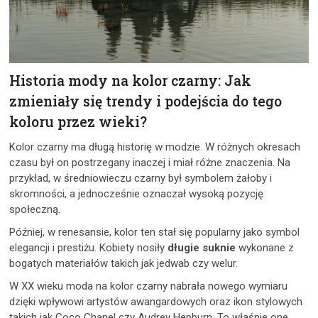
Historia mody na kolor czarny: Jak
zmieniały się trendy i podejścia do tego
koloru przez wieki?
Kolor czarny ma długą historię w modzie. W różnych okresach
czasu był on postrzegany inaczej i miał różne znaczenia. Na
przykład, w średniowieczu czarny był symbolem żałoby i
skromności, a jednocześnie oznaczał wysoką pozycję
społeczną.
Później, w renesansie, kolor ten stał się popularny jako symbol
elegancji i prestiżu. Kobiety nosiły
długie suknie
wykonane z
bogatych materiałów takich jak jedwab czy welur.
W XX wieku moda na kolor czarny nabrała nowego wymiaru
dzięki wpływowi artystów awangardowych oraz ikon stylowych
takich jak Coco Chanel czy Audrey Hepburn. To właśnie one