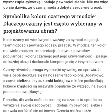
wyszczupla sylwetkę i nadaje pewności siebie. Nie ma więc
co się dziwić, że czarna moda zdobyła serca wielu osób!
Symbolika koloru czarnego w modzie:
Dlaczego czarny jest często wybierany w
projektowaniu ubrań?
Kolor czarny od wieków jest uważany za symbol elegancji,
tajemniczości i pewnego rodzaju prestiżu. W modzie, ten kolor
ma wiele znaczeń i interpretacji. Jednym z powodów
popularności koloru czarnego jest jego uniwersalność – pasuje
do każdej okazji i doskonale komponuje się z innymi barwami.
Czarny również pomaga wysmuklić sylwetkę, co sprawia, że
wiele osób decyduje się na noszenie tego koloru. Dodatkowo,
czarna bielizna
czy
sukienki koktajlowe
, które podkreślają
kobiece krągłości są niezwykle popularne ze względu na swoją
ponadczasową klasykę.
Ponadto, dla wielu osób ubranie się na czarno to sposób na
wyrażenie swojej osobowości – dodaje im pewności siebie i
pozwala odróżnić się od innych. Czernią można także