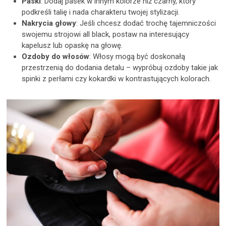
Paski
: Dodaj pasek w innym kolorze niż czarny, który
podkreśli talię i nada charakteru twojej stylizacji.
Nakrycia głowy
: Jeśli chcesz dodać trochę tajemniczości
swojemu strojowi all black, postaw na interesujący
kapelusz lub opaskę na głowę.
Ozdoby do włosów
: Włosy mogą być doskonałą
przestrzenią do dodania detalu – wypróbuj ozdoby takie jak
spinki z perłami czy kokardki w kontrastujących kolorach.