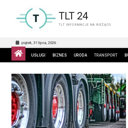
Skip
to
TLT 24
content
TLT INFORMACJE NA BIEŻĄCO
piątek, 31 lipca, 2026
USŁUGI
BIZNES
URODA
TRANSPORT
B