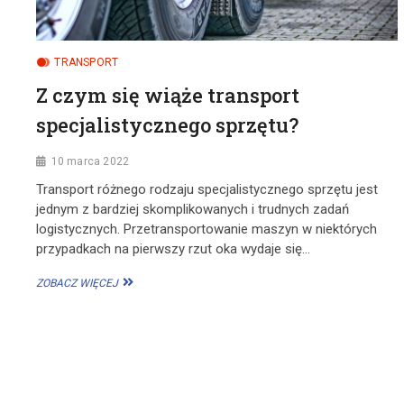
TRANSPORT
Z czym się wiąże transport
specjalistycznego sprzętu?
10 marca 2022
Transport różnego rodzaju specjalistycznego sprzętu jest
jednym z bardziej skomplikowanych i trudnych zadań
logistycznych. Przetransportowanie maszyn w niektórych
przypadkach na pierwszy rzut oka wydaje się…
Z
ZOBACZ WIĘCEJ
CZYM
SIĘ
WIĄŻE
Stronicowanie
TRANSPORT
wpisów
SPECJALISTYCZNEGO
SPRZĘTU?