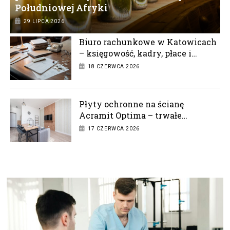
Południowej Afryki
29 LIPCA 2026
Biuro rachunkowe w Katowicach
– księgowość, kadry, płace i
doradztwo podatkowe
18 CZERWCA 2026
Płyty ochronne na ścianę
Acramit Optima – trwałe
zabezpieczenie w każdym
17 CZERWCA 2026
wnętrzu