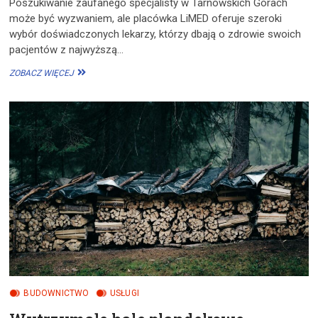
Poszukiwanie zaufanego specjalisty w Tarnowskich Górach
może być wyzwaniem, ale placówka LiMED oferuje szeroki
wybór doświadczonych lekarzy, którzy dbają o zdrowie swoich
pacjentów z najwyższą…
DOBRY
ZOBACZ WIĘCEJ
LEKARZ
W
TARNOWSKICH
GÓRACH?
SPECJALIŚCI
W
LIMED!
BUDOWNICTWO
USŁUGI