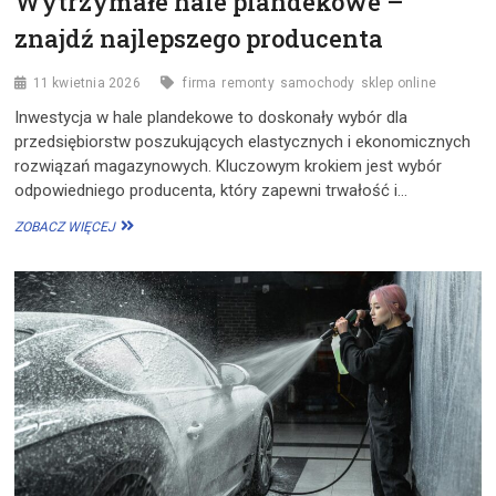
Wytrzymałe hale plandekowe –
znajdź najlepszego producenta
11 kwietnia 2026
firma
remonty
samochody
sklep online
Inwestycja w hale plandekowe to doskonały wybór dla
przedsiębiorstw poszukujących elastycznych i ekonomicznych
rozwiązań magazynowych. Kluczowym krokiem jest wybór
odpowiedniego producenta, który zapewni trwałość i…
WYTRZYMAŁE
ZOBACZ WIĘCEJ
HALE
PLANDEKOWE
–
ZNAJDŹ
NAJLEPSZEGO
PRODUCENTA