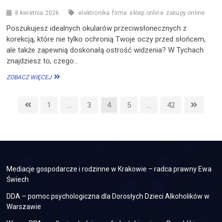
8 kwietnia 2026
elektronika
firma
sklep online
zakupy online
Poszukujesz idealnych okularów przeciwsłonecznych z
korekcją, które nie tylko ochronią Twoje oczy przed słońcem,
ale także zapewnią doskonałą ostrość widzenia? W Tychach
znajdziesz to, czego…
OKULARY
ZOBACZ WIĘCEJ
PRZECIWSŁONECZNE
Z
Stronicowanie
KOREKCJĄ
Previous
Page
Page
Page
Page
Page
Next
1
…
3
4
5
…
42
W
page
page
wpisów
TYCHACH?
SPRAWDŹ
OPTYK
BRILLIANT
I
DAJ
Mediacje gospodarcze i rodzinne w Krakowie – radca prawny Ewa
SIĘ
Świech
ZASKOCZYĆ!
DDA – pomoc psychologiczna dla Dorosłych Dzieci Alkoholików w
Warszawie