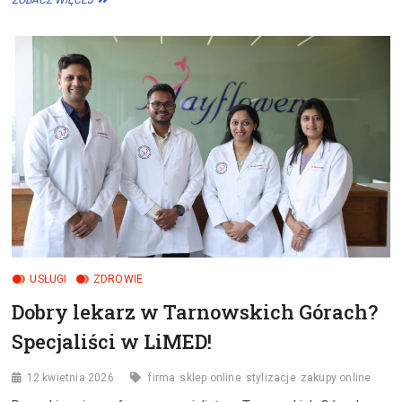
ZOBACZ WIĘCEJ
LEPIEJ
NAJCHĘTNIEJ
ODWIEDZANYM
FIZJOTERAPEUTĄ
W
CZĘSTOCHOWIE
–
SPRAWDŹ
DLACZEGO!
USŁUGI
ZDROWIE
Dobry lekarz w Tarnowskich Górach?
Specjaliści w LiMED!
12 kwietnia 2026
firma
sklep online
stylizacje
zakupy online