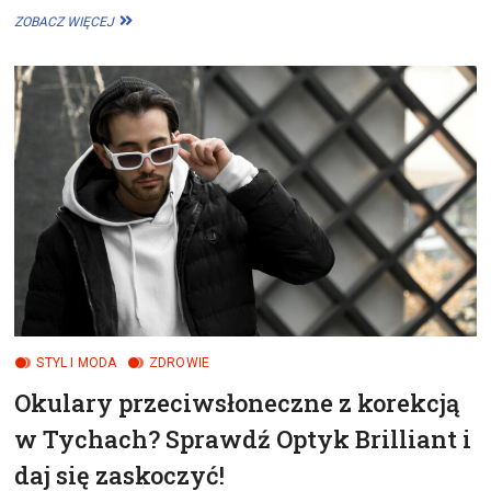
POLSKIE
ZOBACZ WIĘCEJ
PRZYSMAKI,
KTÓRE
MUSISZ
POZNAĆ
–
ZASKOCZ
GOŚCI!
STYL I MODA
ZDROWIE
Okulary przeciwsłoneczne z korekcją
w Tychach? Sprawdź Optyk Brilliant i
daj się zaskoczyć!