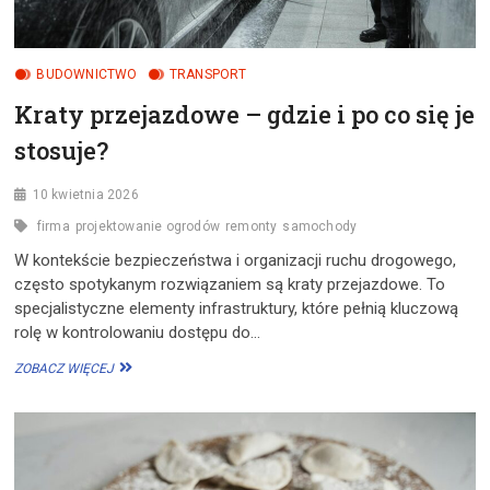
BUDOWNICTWO
TRANSPORT
Kraty przejazdowe – gdzie i po co się je
stosuje?
10 kwietnia 2026
firma
projektowanie ogrodów
remonty
samochody
W kontekście bezpieczeństwa i organizacji ruchu drogowego,
często spotykanym rozwiązaniem są kraty przejazdowe. To
specjalistyczne elementy infrastruktury, które pełnią kluczową
rolę w kontrolowaniu dostępu do…
KRATY
ZOBACZ WIĘCEJ
PRZEJAZDOWE
–
GDZIE
I
PO
CO