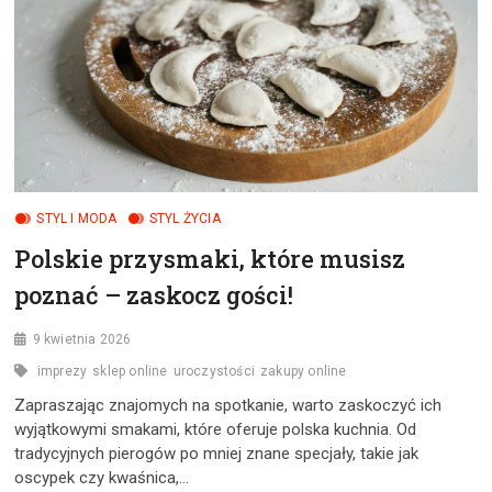
SIĘ
JE
STOSUJE?
STYL I MODA
STYL ŻYCIA
Polskie przysmaki, które musisz
poznać – zaskocz gości!
9 kwietnia 2026
imprezy
sklep online
uroczystości
zakupy online
Zapraszając znajomych na spotkanie, warto zaskoczyć ich
wyjątkowymi smakami, które oferuje polska kuchnia. Od
tradycyjnych pierogów po mniej znane specjały, takie jak
oscypek czy kwaśnica,…