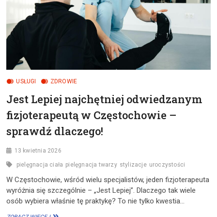
USŁUGI
ZDROWIE
Jest Lepiej najchętniej odwiedzanym
fizjoterapeutą w Częstochowie –
sprawdź dlaczego!
13 kwietnia 2026
pielęgnacja ciała
pielęgnacja twarzy
stylizacje
uroczystości
W Częstochowie, wśród wielu specjalistów, jeden fizjoterapeuta
wyróżnia się szczególnie – „Jest Lepiej”. Dlaczego tak wiele
osób wybiera właśnie tę praktykę? To nie tylko kwestia…
JEST