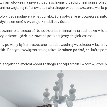
ży nam głównie na prywatności i ochronie przed promieniami słonec
nam na większej ilości światła naturalnego w pomieszczeniu, warto
lory będą nadawały wnętrzu lekkości i optycznie je powiększą, nato
łych elementów wystroju – mebli czy ścian.
owinny one sięgać aż do podłogi lub minimalnie ją zachodzić – to s
y łazience, gdzie nie zawsze potrzebujemy długich zasłon.
ony powinny być umieszczone na odpowiedniej wysokości – tuż przy 
nckie. Dobrym rozwiązaniem są także
karnisze podwójne
, które po
ie znajdziesz szeroki wybór różnego rodzaju tkanin i wzorów, któr