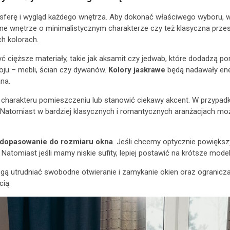
erę i wygląd każdego wnętrza. Aby dokonać właściwego wyboru, war
sne wnętrze o minimalistycznym charakterze czy też klasyczna prz
ch kolorach.
ć cięższe materiały, takie jak aksamit czy jedwab, które dodadzą po
ju – mebli, ścian czy dywanów.
Kolory jaskrawe
będą nadawały ener
na.
harakteru pomieszczeniu lub stanowić ciekawy akcent. W przypadku
oju. Natomiast w bardziej klasycznych i romantycznych aranżacjach m
 dopasowanie do rozmiaru okna
. Jeśli chcemy optycznie powiększ
 Natomiast jeśli mamy niskie sufity, lepiej postawić na krótsze model
gą utrudniać swobodne otwieranie i zamykanie okien oraz ogranicza
ią.