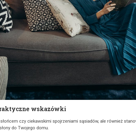
 praktyczne wskazówki
d słońcem czy ciekawskimi spojrzeniami sąsiadów, ale również stano
asłony do Twojego domu.