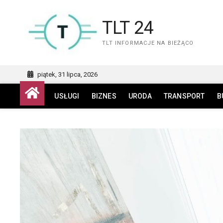
Skip
to
TLT 24
content
TLT INFORMACJE NA BIEŻĄCO
piątek, 31 lipca, 2026
USŁUGI
BIZNES
URODA
TRANSPORT
B