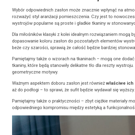
Wybór odpowiednich zasłon może znacznie wpłynąć na atmosf
rozważyć styl aranżacji pomieszczenia. Czy jest to nowocze
wystrojów popularne są proste i gładkie tkaniny w stonowany
Dla miłośników klasyki z kolei idealnym rozwiązaniem mogą by
dopasowanie koloru zasłon do pozostałych elementów wystro
beże czy szarości, sprawią że całość będzie bardziej stonowa
Pamiętajmy także o wzorach na tkaninach – mogą one dodać c
tkaniny, które będą stanowiły delikatne tło dla reszty wystr
geometryczne motywy.
Ważnym aspektem doboru zasłon jest również
właściwe ich
aż do podłogi – to sprawi, że sufit będzie wydawał się wyższy.
Pamiętajmy także o praktyczności – zbyt ciężkie materiały mo
odpowiedniego kompromisu między estetyką a funkcjonalnośc