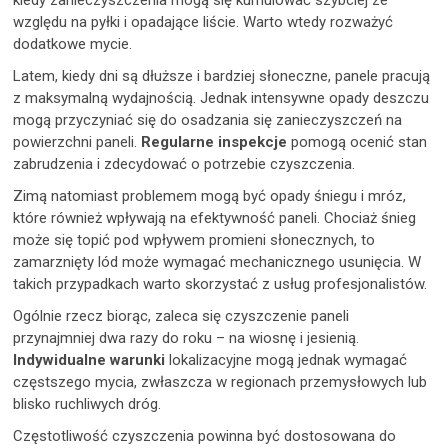
kiedy zanieczyszczenia mogą się kumulować szybciej ze
względu na pyłki i opadające liście. Warto wtedy rozważyć
dodatkowe mycie.
Latem, kiedy dni są dłuższe i bardziej słoneczne, panele pracują
z maksymalną wydajnością. Jednak intensywne opady deszczu
mogą przyczyniać się do osadzania się zanieczyszczeń na
powierzchni paneli.
Regularne inspekcje
pomogą ocenić stan
zabrudzenia i zdecydować o potrzebie czyszczenia.
Zimą natomiast problemem mogą być opady śniegu i mróz,
które również wpływają na efektywność paneli. Chociaż śnieg
może się topić pod wpływem promieni słonecznych, to
zamarznięty lód może wymagać mechanicznego usunięcia. W
takich przypadkach warto skorzystać z usług profesjonalistów.
Ogólnie rzecz biorąc, zaleca się czyszczenie paneli
przynajmniej dwa razy do roku – na wiosnę i jesienią.
Indywidualne warunki
lokalizacyjne mogą jednak wymagać
częstszego mycia, zwłaszcza w regionach przemysłowych lub
blisko ruchliwych dróg.
Częstotliwość czyszczenia powinna być dostosowana do