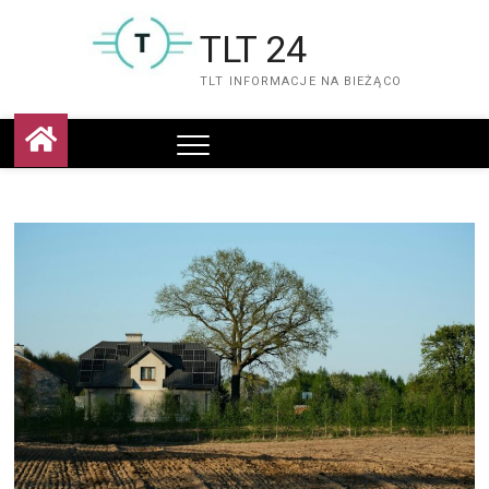
Skip
to
TLT 24
content
TLT INFORMACJE NA BIEŻĄCO