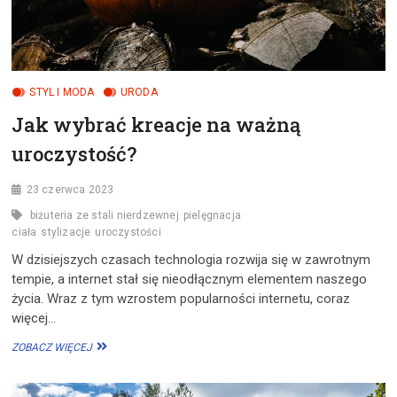
STYL I MODA
URODA
Jak wybrać kreacje na ważną
uroczystość?
23 czerwca 2023
biżuteria ze stali nierdzewnej
pielęgnacja
ciała
stylizacje
uroczystości
W dzisiejszych czasach technologia rozwija się w zawrotnym
tempie, a internet stał się nieodłącznym elementem naszego
życia. Wraz z tym wzrostem popularności internetu, coraz
więcej…
JAK
ZOBACZ WIĘCEJ
WYBRAĆ
KREACJE
NA