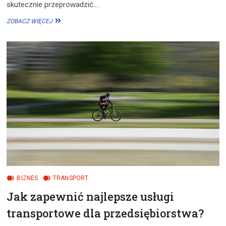
skutecznie przeprowadzić.…
JAK
ZOBACZ WIĘCEJ
ZBUDOWAĆ
DOM
OD
PODSTAW?
BIZNES
TRANSPORT
Jak zapewnić najlepsze usługi
transportowe dla przedsiębiorstwa?