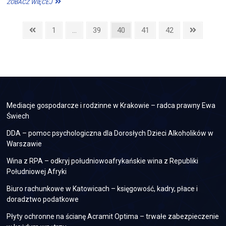
JAK
ZOBACZ WIĘCEJ
ZAPROJEKTOWAĆ
TANIĄ
Stronicowanie
I
Previous
Page
Page
Page
Page
Page
Next
1
…
39
40
41
42
DOBRĄ
page
page
wpisów
ULOTKĘ?
Mediacje gospodarcze i rodzinne w Krakowie – radca prawny Ewa
Świech
DDA – pomoc psychologiczna dla Dorosłych Dzieci Alkoholików w
Warszawie
Wina z RPA – odkryj południowoafrykańskie wina z Republiki
Południowej Afryki
Biuro rachunkowe w Katowicach – księgowość, kadry, płace i
doradztwo podatkowe
Płyty ochronne na ścianę Acramit Optima – trwałe zabezpieczenie