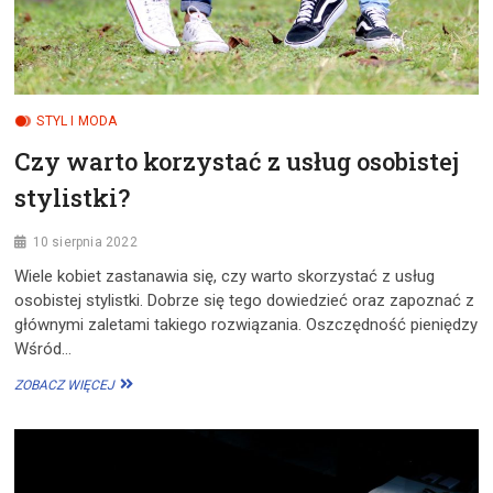
STYL I MODA
Czy warto korzystać z usług osobistej
stylistki?
10 sierpnia 2022
Wiele kobiet zastanawia się, czy warto skorzystać z usług
osobistej stylistki. Dobrze się tego dowiedzieć oraz zapoznać z
głównymi zaletami takiego rozwiązania. Oszczędność pieniędzy
Wśród…
CZY
ZOBACZ WIĘCEJ
WARTO
KORZYSTAĆ
Z
USŁUG
OSOBISTEJ