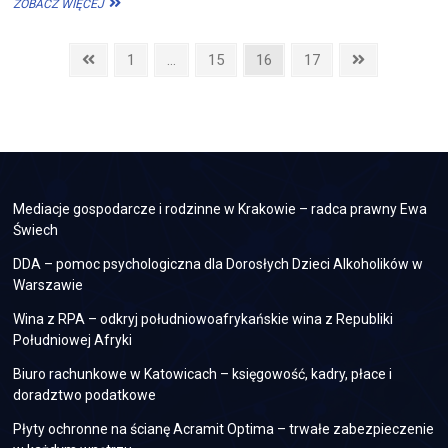
OGRODZENIA
ZOBACZ WIĘCEJ
WIEJSKIE
–
Stronicowanie
CO
Previous
Page
Page
Page
Page
Next
1
…
15
16
17
WARTO
page
page
wpisów
O
NICH
WIEDZIEĆ?
Mediacje gospodarcze i rodzinne w Krakowie – radca prawny Ewa
Świech
DDA – pomoc psychologiczna dla Dorosłych Dzieci Alkoholików w
Warszawie
Wina z RPA – odkryj południowoafrykańskie wina z Republiki
Południowej Afryki
Biuro rachunkowe w Katowicach – księgowość, kadry, płace i
doradztwo podatkowe
Płyty ochronne na ścianę Acramit Optima – trwałe zabezpieczenie