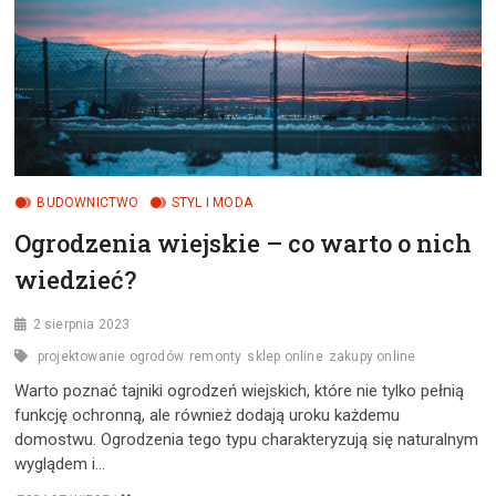
BUDOWNICTWO
STYL I MODA
Ogrodzenia wiejskie – co warto o nich
wiedzieć?
2 sierpnia 2023
projektowanie ogrodów
remonty
sklep online
zakupy online
Warto poznać tajniki ogrodzeń wiejskich, które nie tylko pełnią
funkcję ochronną, ale również dodają uroku każdemu
domostwu. Ogrodzenia tego typu charakteryzują się naturalnym
wyglądem i…