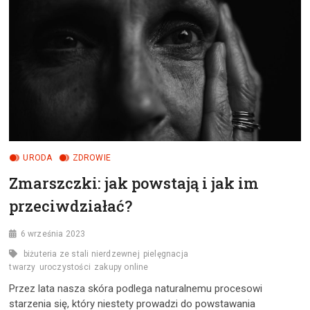
URODA
ZDROWIE
Zmarszczki: jak powstają i jak im
przeciwdziałać?
6 września 2023
biżuteria ze stali nierdzewnej
pielęgnacja
twarzy
uroczystości
zakupy online
Przez lata nasza skóra podlega naturalnemu procesowi
starzenia się, który niestety prowadzi do powstawania