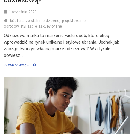
1 września 2023
biżuteria ze stali nierdzewnej
projektowanie
ogrodów
stylizacje
zakupy online
Odzieżowa marka to marzenie wielu osób, które chcą
wprowadzić na rynek unikalne i stylowe ubrania. Jednak jak
zacząć tworzyć własną markę odzieżową? W artykule
dowiesz…
JAK
ZOBACZ WIĘCEJ
STWORZYĆ
WŁASNĄ
MARKĘ
ODZIEŻOWĄ?