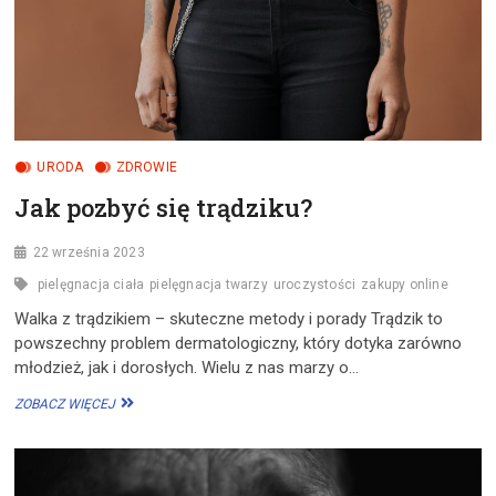
URODA
ZDROWIE
Jak pozbyć się trądziku?
22 września 2023
pielęgnacja ciała
pielęgnacja twarzy
uroczystości
zakupy online
Walka z trądzikiem – skuteczne metody i porady Trądzik to
powszechny problem dermatologiczny, który dotyka zarówno
młodzież, jak i dorosłych. Wielu z nas marzy o…
JAK
ZOBACZ WIĘCEJ
POZBYĆ
SIĘ
TRĄDZIKU?