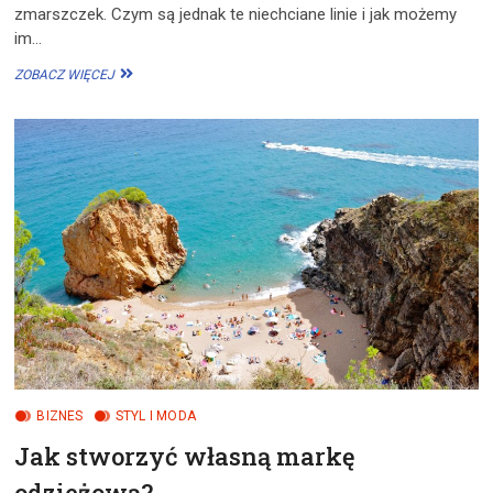
zmarszczek. Czym są jednak te niechciane linie i jak możemy
im…
ZMARSZCZKI:
ZOBACZ WIĘCEJ
JAK
POWSTAJĄ
I
JAK
IM
PRZECIWDZIAŁAĆ?
BIZNES
STYL I MODA
Jak stworzyć własną markę
odzieżową?