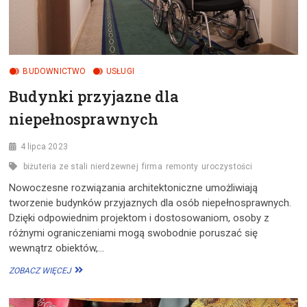
BUDOWNICTWO
USŁUGI
Budynki przyjazne dla
niepełnosprawnych
4 lipca 2023
biżuteria ze stali nierdzewnej
firma
remonty
uroczystości
Nowoczesne rozwiązania architektoniczne umożliwiają
tworzenie budynków przyjaznych dla osób niepełnosprawnych.
Dzięki odpowiednim projektom i dostosowaniom, osoby z
różnymi ograniczeniami mogą swobodnie poruszać się
wewnątrz obiektów,…
BUDYNKI
ZOBACZ WIĘCEJ
PRZYJAZNE
DLA
NIEPEŁNOSPRAWNYCH