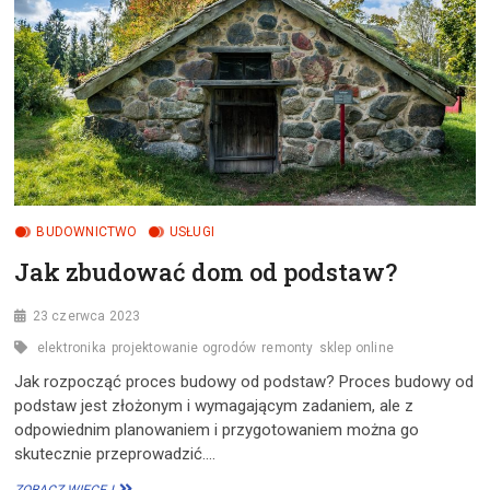
I
ICH
ZASTOSOWANIE
BUDOWNICTWO
USŁUGI
Jak zbudować dom od podstaw?
23 czerwca 2023
elektronika
projektowanie ogrodów
remonty
sklep online
Jak rozpocząć proces budowy od podstaw? Proces budowy od
podstaw jest złożonym i wymagającym zadaniem, ale z
odpowiednim planowaniem i przygotowaniem można go
skutecznie przeprowadzić.…
JAK
ZOBACZ WIĘCEJ