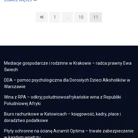
ZBUDOWAĆ
DOM
Stronicowanie
OD
Previous
Page
Page
Page
1
…
10
11
PODSTAW?
page
wpisów
Mediacje gospodarcze i rodzinne w Krakowie – radca prawny Ewa
Świech
DDA – pomoc psychologiczna dla Dorosłych Dzieci Alkoholików w
Warszawie
Wina z RPA – odkryj południowoafrykańskie wina z Republiki
Południowej Afryki
Biuro rachunkowe w Katowicach – księgowość, kadry, płace i
doradztwo podatkowe
Płyty ochronne na ścianę Acramit Optima – trwałe zabezpieczenie
w każdym wnętrzu