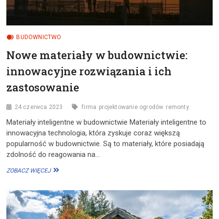
BUDOWNICTWO
Nowe materiały w budownictwie:
innowacyjne rozwiązania i ich
zastosowanie
24 czerwca 2023
firma
projektowanie ogrodów
remonty
Materiały inteligentne w budownictwie Materiały inteligentne to
innowacyjna technologia, która zyskuje coraz większą
popularność w budownictwie. Są to materiały, które posiadają
zdolność do reagowania na…
NOWE
ZOBACZ WIĘCEJ
MATERIAŁY
W
BUDOWNICTWIE:
INNOWACYJNE
ROZWIĄZANIA