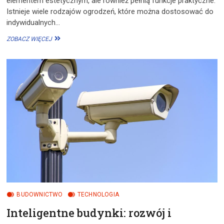
elementem estetycznym, ale również pełnią funkcje praktyczne.
Istnieje wiele rodzajów ogrodzeń, które można dostosować do
indywidualnych…
WYBÓR
ZOBACZ WIĘCEJ
WŁAŚCIWEGO
OGRODZENIA
DLA
DOMU
BUDOWNICTWO
TECHNOLOGIA
Inteligentne budynki: rozwój i