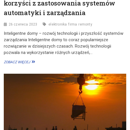
korzyści z zastosowania systemów
automatyki i zarządzania
26 czerwca 2023
elektronika
firma
remonty
Inteligentne domy – rozwój technologii i przyszłość systemów
zarządzania Inteligentne domy to coraz popularniejsze
rozwiązanie w dzisiejszych czasach. Rozwój technologii
pozwala na wykorzystanie różnych urządzeń,…
INTELIGENTNE
ZOBACZ WIĘCEJ
BUDYNKI:
ROZWÓJ
I
KORZYŚCI
Z
ZASTOSOWANIA
SYSTEMÓW
AUTOMATYKI
I
ZARZĄDZANIA