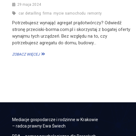
29 maja 2024
car detailling
firma
mycie samochodu
remonty
Potrzebujesz wynająć agregat prądotwórczy? Odwiedź
stronę przeciski-borma.com.pl i skorzystaj z bogatej oferty
wynajmu tych urządzeń. Bez względu na to, czy
potrzebujesz agregatu do domu, budowy…
WYNAJEM
ZOBACZ WIĘCEJ
AGREGATÓW
PRĄDOTWÓRCZYCH
ZE
Stronicowanie
STRONY
wpisów
PRZECISKI-
BORMA.COM.PL
Mediacje gospodarcze i rodzinne w Krakowie
– radca prawny Ewa Świech