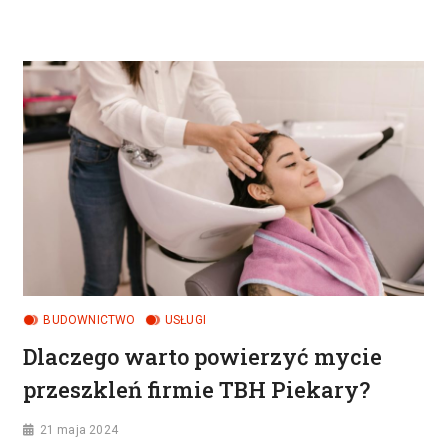
DZIECI
I
RODZIN
W
SOLEO
RESORT
BUDOWNICTWO
USŁUGI
Dlaczego warto powierzyć mycie
przeszkleń firmie TBH Piekary?
21 maja 2024