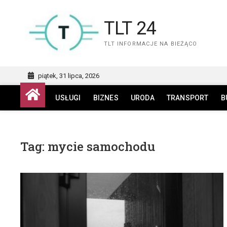
Skip
to
TLT 24
content
TLT INFORMACJE NA BIEŻĄCO
piątek, 31 lipca, 2026
USŁUGI
BIZNES
URODA
TRANSPORT
B
Tag:
mycie samochodu