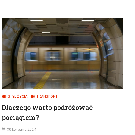
DZIECI
I
RODZIN
W
SOLEO
RESORT
STYL ŻYCIA
TRANSPORT
Dlaczego warto podróżować
pociągiem?
30 kwietnia 2024