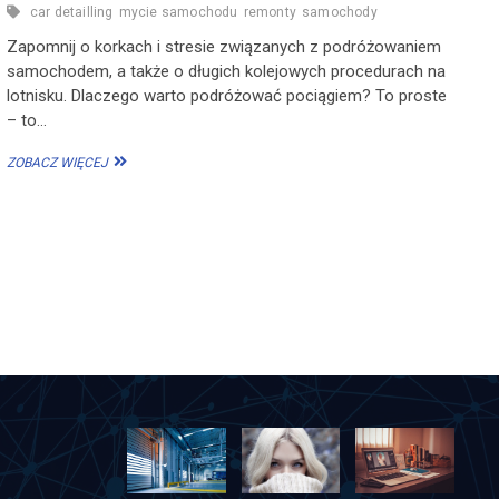
car detailling
mycie samochodu
remonty
samochody
Zapomnij o korkach i stresie związanych z podróżowaniem
samochodem, a także o długich kolejowych procedurach na
lotnisku. Dlaczego warto podróżować pociągiem? To proste
– to…
DLACZEGO
ZOBACZ WIĘCEJ
WARTO
PODRÓŻOWAĆ
POCIĄGIEM?