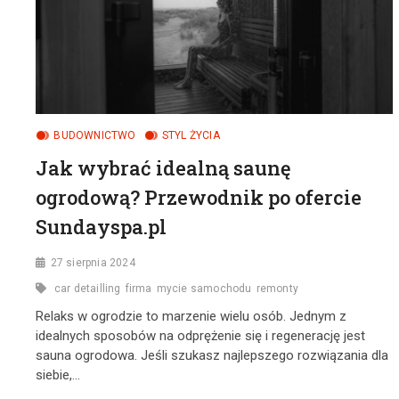
BUDOWNICTWO
STYL ŻYCIA
Jak wybrać idealną saunę
ogrodową? Przewodnik po ofercie
Sundayspa.pl
27 sierpnia 2024
car detailling
firma
mycie samochodu
remonty
Relaks w ogrodzie to marzenie wielu osób. Jednym z
idealnych sposobów na odprężenie się i regenerację jest
sauna ogrodowa. Jeśli szukasz najlepszego rozwiązania dla
siebie,…