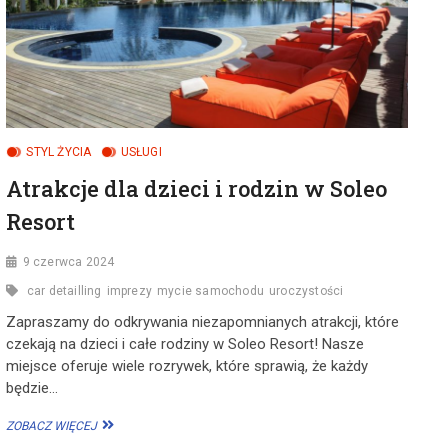
STYL ŻYCIA
USŁUGI
Atrakcje dla dzieci i rodzin w Soleo
Resort
9 czerwca 2024
car detailling
imprezy
mycie samochodu
uroczystości
Zapraszamy do odkrywania niezapomnianych atrakcji, które
czekają na dzieci i całe rodziny w Soleo Resort! Nasze
miejsce oferuje wiele rozrywek, które sprawią, że każdy
będzie…
ATRAKCJE
ZOBACZ WIĘCEJ
DLA