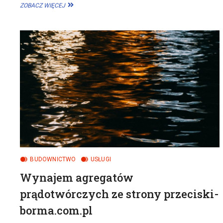
JAK
ZOBACZ WIĘCEJ
WYBRAĆ
IDEALNĄ
SAUNĘ
OGRODOWĄ?
PRZEWODNIK
PO
OFERCIE
SUNDAYSPA.PL
BUDOWNICTWO
USŁUGI
Wynajem agregatów
prądotwórczych ze strony przeciski-
borma.com.pl