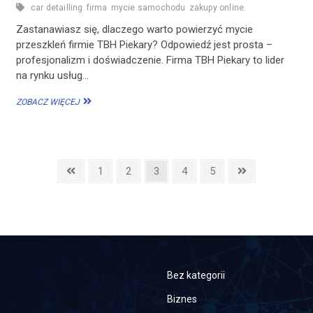
car detailling
firma
mycie samochodu
zakupy online
Zastanawiasz się, dlaczego warto powierzyć mycie
przeszkleń firmie TBH Piekary? Odpowiedź jest prosta –
profesjonalizm i doświadczenie. Firma TBH Piekary to lider
na rynku usług…
DLACZEGO
ZOBACZ WIĘCEJ
WARTO
POWIERZYĆ
MYCIE
PRZESZKLEŃ
FIRMIE
Previous
Page
Page
Page
Page
Page
Next
1
2
3
4
5
TBH
page
page
PIEKARY?
Bez kategorii
Biznes