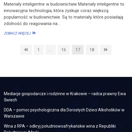
Materiały inteligentne w budownictwie Materiały inteligentne to
innowacyjna technologia, która zyskuje coraz większą
popularność w budownictwie. Są to materiały, które posiadają
zdolność do reagowania na…
NOWE
ZOBACZ WIĘCEJ
MATERIAŁY
W
Stronicowanie
BUDOWNICTWIE:
Previous
Page
Page
Page
Page
Next
1
…
16
17
18
INNOWACYJNE
page
page
wpisów
ROZWIĄZANIA
I
ICH
ZASTOSOWANIE
Mediacje gospodarcze i rodzinne w Krakowie – radca prawny Ewa
Świech
DDA – pomoc psychologiczna dla Dorosłych Dzieci Alkoholików w
Warszawie
Wina z RPA – odkryj południowoafrykańskie wina z Republiki