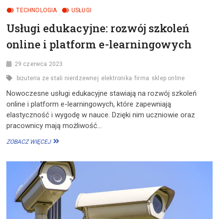
TECHNOLOGIA
USŁUGI
Usługi edukacyjne: rozwój szkoleń
online i platform e-learningowych
29 czerwca 2023
biżuteria ze stali nierdzewnej
elektronika
firma
sklep online
Nowoczesne usługi edukacyjne stawiają na rozwój szkoleń
online i platform e-learningowych, które zapewniają
elastyczność i wygodę w nauce. Dzięki nim uczniowie oraz
pracownicy mają możliwość…
USŁUGI
ZOBACZ WIĘCEJ
EDUKACYJNE:
ROZWÓJ
SZKOLEŃ
ONLINE
I
PLATFORM
E-
LEARNINGOWYCH