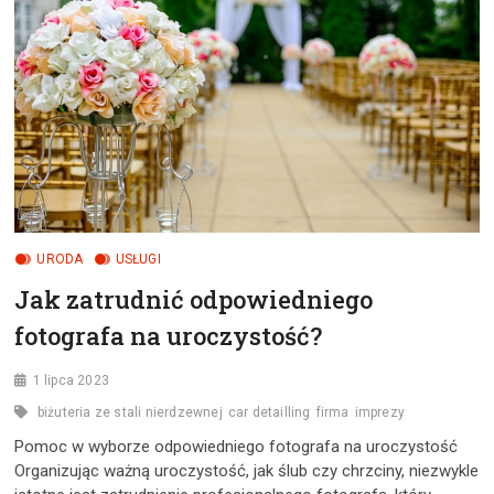
URODA
USŁUGI
Jak zatrudnić odpowiedniego
fotografa na uroczystość?
1 lipca 2023
biżuteria ze stali nierdzewnej
car detailling
firma
imprezy
Pomoc w wyborze odpowiedniego fotografa na uroczystość
Organizując ważną uroczystość, jak ślub czy chrzciny, niezwykle