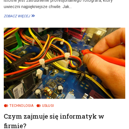
istotne jest zatrudnienie profesjonalnego fotografa, który
uwieczni najpiękniejsze chwile. Jak…
JAK
ZOBACZ WIĘCEJ
ZATRUDNIĆ
ODPOWIEDNIEGO
FOTOGRAFA
NA
UROCZYSTOŚĆ?
TECHNOLOGIA
USŁUGI
Czym zajmuje się informatyk w
firmie?