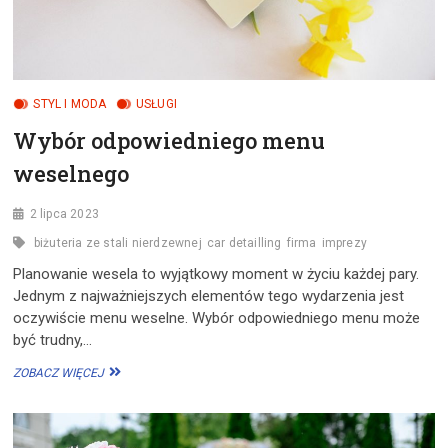
STYL I MODA
USŁUGI
Wybór odpowiedniego menu
weselnego
2 lipca 2023
biżuteria ze stali nierdzewnej
car detailling
firma
imprezy
Planowanie wesela to wyjątkowy moment w życiu każdej pary.
Jednym z najważniejszych elementów tego wydarzenia jest
oczywiście menu weselne. Wybór odpowiedniego menu może
być trudny,…
WYBÓR
ZOBACZ WIĘCEJ
ODPOWIEDNIEGO
MENU
WESELNEGO