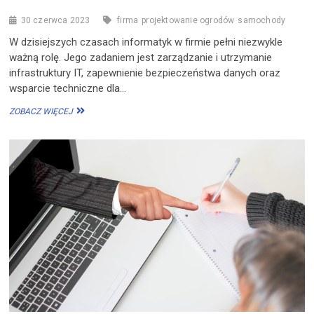
30 czerwca 2023
firma
projektowanie ogrodów
samochody
W dzisiejszych czasach informatyk w firmie pełni niezwykle
ważną rolę. Jego zadaniem jest zarządzanie i utrzymanie
infrastruktury IT, zapewnienie bezpieczeństwa danych oraz
wsparcie techniczne dla…
CZYM
ZOBACZ WIĘCEJ
ZAJMUJE
SIĘ
INFORMATYK
W
FIRMIE?