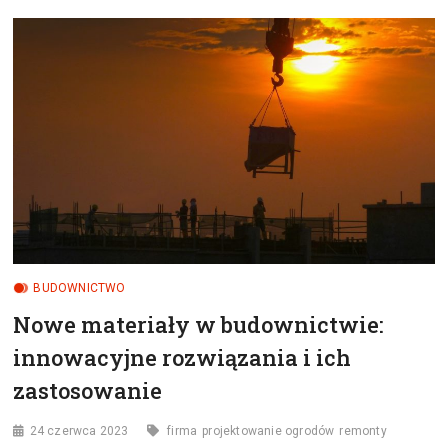
ROZWÓJ
I
KORZYŚCI
Z
ZASTOSOWANIA
SYSTEMÓW
AUTOMATYKI
I
ZARZĄDZANIA
BUDOWNICTWO
Nowe materiały w budownictwie:
innowacyjne rozwiązania i ich
zastosowanie
24 czerwca 2023
firma
projektowanie ogrodów
remonty