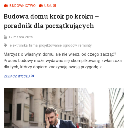
BUDOWNICTWO
USŁUGI
Budowa domu krok po kroku –
poradnik dla początkujących
17 marca 2025
elektronika
firma
projektowanie ogrodów
remonty
Marzysz o własnym domu, ale nie wiesz, od czego zacząć?
Proces budowy może wydawać się skomplikowany, zwłaszcza
dla tych, którzy dopiero zaczynają swoją przygodę z…
BUDOWA
ZOBACZ WIĘCEJ
DOMU
KROK
PO
KROKU
–
PORADNIK
DLA
POCZĄTKUJĄCYCH