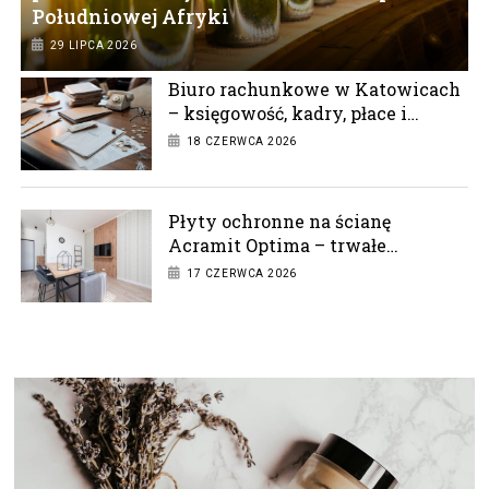
Południowej Afryki
29 LIPCA 2026
Biuro rachunkowe w Katowicach
– księgowość, kadry, płace i
doradztwo podatkowe
18 CZERWCA 2026
Płyty ochronne na ścianę
Acramit Optima – trwałe
zabezpieczenie w każdym
17 CZERWCA 2026
wnętrzu