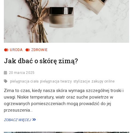
URODA
ZDROWIE
Jak dbać o skórę zimą?
20 marca 2025
pielęgnacja ciała
pielęgnacja twarzy
stylizacje
zakupy online
Zima to czas, kiedy nasza skóra wymaga szczególnej troski i
uwagi. Niskie temperatury, wiatr oraz suche powietrze w
ogrzewanych pomieszczeniach mogą prowadzić do jej
przesuszenia…
JAK
ZOBACZ WIĘCEJ
DBAĆ
O