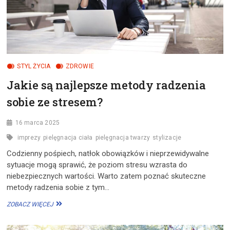
STYL ŻYCIA
ZDROWIE
Jakie są najlepsze metody radzenia
sobie ze stresem?
16 marca 2025
imprezy
pielęgnacja ciała
pielęgnacja twarzy
stylizacje
Codzienny pośpiech, natłok obowiązków i nieprzewidywalne
sytuacje mogą sprawić, że poziom stresu wzrasta do
niebezpiecznych wartości. Warto zatem poznać skuteczne
metody radzenia sobie z tym…
JAKIE
ZOBACZ WIĘCEJ
SĄ
NAJLEPSZE