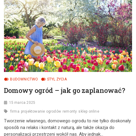
METODY
RADZENIA
SOBIE
ZE
STRESEM?
BUDOWNICTWO
STYL ŻYCIA
Domowy ogród – jak go zaplanować?
15 marca 2025
firma
projektowanie ogrodów
remonty
sklep online
Tworzenie własnego, domowego ogrodu to nie tylko doskonały
sposób na relaks i kontakt z naturą, ale także okazja do
personalizacji przestrzeni wokół nas. Aby jednak…