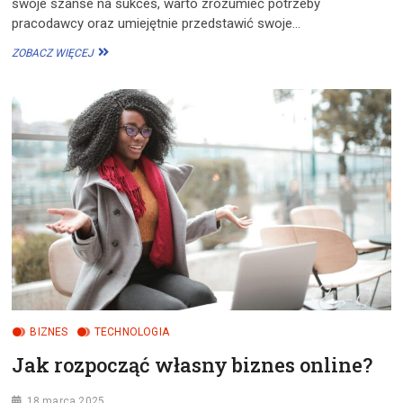
swoje szanse na sukces, warto zrozumieć potrzeby
pracodawcy oraz umiejętnie przedstawić swoje…
JAK
ZOBACZ WIĘCEJ
SKUTECZNIE
NEGOCJOWAĆ
PODWYŻKĘ?
BIZNES
TECHNOLOGIA
Jak rozpocząć własny biznes online?
18 marca 2025