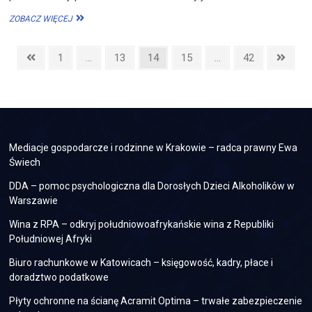
DOMOWY
ZOBACZ WIĘCEJ
OGRÓD
–
Stronicowanie
JAK
Previous
Page
Page
Page
Page
Page
Next
1
…
13
14
15
…
42
GO
page
page
wpisów
ZAPLANOWAĆ?
Mediacje gospodarcze i rodzinne w Krakowie – radca prawny Ewa
Świech
DDA – pomoc psychologiczna dla Dorosłych Dzieci Alkoholików w
Warszawie
Wina z RPA – odkryj południowoafrykańskie wina z Republiki
Południowej Afryki
Biuro rachunkowe w Katowicach – księgowość, kadry, płace i
doradztwo podatkowe
Płyty ochronne na ścianę Acramit Optima – trwałe zabezpieczenie