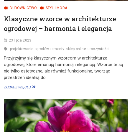
BUDOWNICTWO
STYL I MODA
Klasyczne wzorce w architekturze
ogrodowej – harmonia i elegancja
23 lipca 2023
projektowanie ogrodów
remonty
sklep online
uroczystości
Przyjrzyjmy się klasycznym wzorcom w architekturze
ogrodowej, które emanują harmonią i elegancją. Wzorce te są
nie tylko estetyczne, ale również funkcjonalne, tworząc
przestrzeń idealną do…
KLASYCZNE
ZOBACZ WIĘCEJ
WZORCE
W
ARCHITEKTURZE
OGRODOWEJ
–
HARMONIA
I
ELEGANCJA