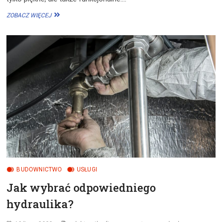
NOWE
ZOBACZ WIĘCEJ
ROZWIĄZANIA
W
PROJEKTOWANIU
OGRODÓW
–
INNOWACJE
DLA
PIĘKNA
I
FUNKCJONALNOŚCI
BUDOWNICTWO
USŁUGI
Jak wybrać odpowiedniego
hydraulika?