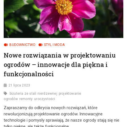
BUDOWNICTWO
STYL I MODA
Nowe rozwiązania w projektowaniu
ogrodów – innowacje dla piękna i
funkcjonalności
21 lipca 2023
biżuteria ze stali nierdzewnej
projektowanie
ogrodów
remonty
uroczystości
Zapraszamy do odkrycia nowych rozwiązań, które
rewolucjonizują projektowanie ogrodów. Innowacyjne
technologie i pomysły sprawiają, że nasze ogrody stają się nie
tylko piękne, ale także funkcjonalne.…