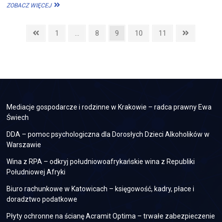
JAK
ZOBACZ WIĘCEJ
ZBUDOWAĆ
BEZPIECZNY
Stronicowanie
DOM?
Previous
Page
Page
Page
Page
Page
Next
1
…
8
9
10
11
page
page
wpisów
Mediacje gospodarcze i rodzinne w Krakowie – radca prawny Ewa
Świech
DDA – pomoc psychologiczna dla Dorosłych Dzieci Alkoholików w
Warszawie
Wina z RPA – odkryj południowoafrykańskie wina z Republiki
Południowej Afryki
Biuro rachunkowe w Katowicach – księgowość, kadry, płace i
doradztwo podatkowe
Płyty ochronne na ścianę Acramit Optima – trwałe zabezpieczenie