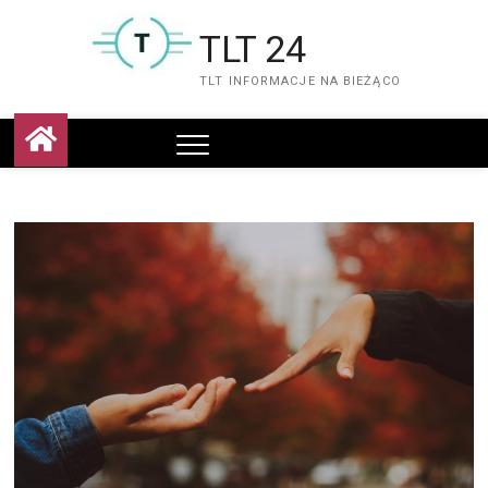
Skip
to
TLT 24
content
TLT INFORMACJE NA BIEŻĄCO