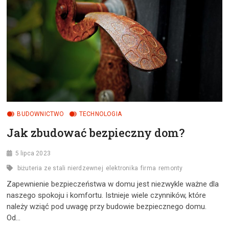
BUDOWNICTWO
TECHNOLOGIA
Jak zbudować bezpieczny dom?
5 lipca 2023
biżuteria ze stali nierdzewnej
elektronika
firma
remonty
Zapewnienie bezpieczeństwa w domu jest niezwykle ważne dla
naszego spokoju i komfortu. Istnieje wiele czynników, które
należy wziąć pod uwagę przy budowie bezpiecznego domu.
Od…