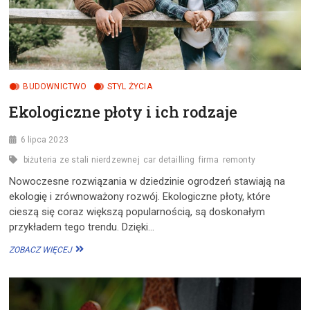
BUDOWNICTWO
STYL ŻYCIA
Ekologiczne płoty i ich rodzaje
6 lipca 2023
biżuteria ze stali nierdzewnej
car detailling
firma
remonty
Nowoczesne rozwiązania w dziedzinie ogrodzeń stawiają na
ekologię i zrównoważony rozwój. Ekologiczne płoty, które
cieszą się coraz większą popularnością, są doskonałym
przykładem tego trendu. Dzięki…
EKOLOGICZNE
ZOBACZ WIĘCEJ
PŁOTY
I
ICH
RODZAJE