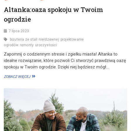
Altanka:oaza spokoju w Twoim
ogrodzie
7 lipca 2023
biżuteria ze stali nierdzewnej
projektowanie
ogrodów
remonty
uroczystości
Zapomnij o codziennym stresie i zgiełku miasta! Altanka to
idealne rozwiązanie, które pozwoli Ci stworzyć prawdziwą oazę
spokoju w Twoim ogrodzie. Dzięki niej będziesz mógł…
ALTANKA:OAZA
ZOBACZ WIĘCEJ
SPOKOJU
W
TWOIM
OGRODZIE